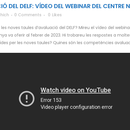
Ó DEL DELF: VÍDEO DEL WEBINAR DEL CENTRE
hich
0 Comments
0
Likes
r les noves taules d’avaluació del DELF? Mireu el vídeo del webi
nya va oferir al febrer de 2023. Hi trobareu les respostes a mol
uïdes per les noves taules? Quines són les competències avaluad