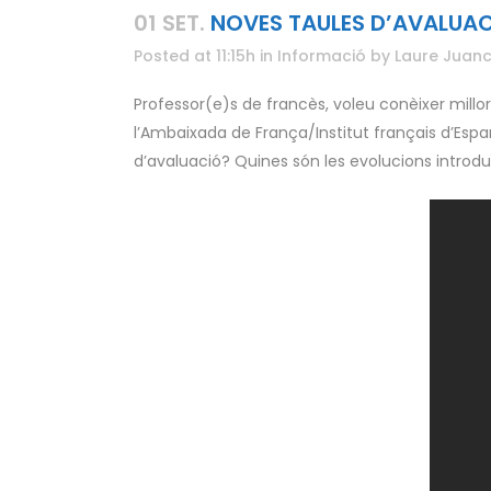
01 SET.
NOVES TAULES D’AVALUACI
Posted at 11:15h
in
Informació
by
Laure Juanc
Professor(e)s de francès, voleu conèixer millo
l’Ambaixada de França/Institut français d’Espa
d’avaluació? Quines són les evolucions introd